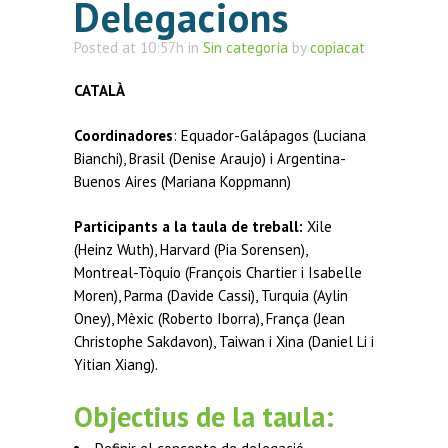
Delegacions
Posted at 10:57h
in
Sin categoría
by
copiacat
CATALÀ
Coordinadores
: Equador-Galápagos (Luciana
Bianchi), Brasil (Denise Araujo) i Argentina-
Buenos Aires (Mariana Koppmann)
Participants a la taula de treball:
Xile
(Heinz Wuth), Harvard (Pia Sorensen),
Montreal-Tòquio (François Chartier i Isabelle
Moren), Parma (Davide Cassi), Turquia (Aylin
Oney), Mèxic (Roberto Iborra), França (Jean
Christophe Sakdavon), Taiwan i Xina (Daniel Li i
Yitian Xiang).
Objectius de la taula: