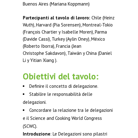
Buenos Aires (Mariana Koppmann)
Partecipanti al tavolo di lavoro:
Chile (Heinz
Wuth), Harvard (Pia Sorensen), Montreal-Tokio
(François Chartier y Isabelle Moren), Parma
(Davide Cassi), Turkey (Aylin Oney), México
(Roberto Iborra), Francia (Jean
Christophe Sakdavon), Taiwán y China (Daniel
Li y Yitian Xiang ).
Obiettivi del tavolo:
Definire il concetto di delegazione.
Stabilire le responsabilità delle
delegazioni.
Concordare la relazione tra le delegazioni
e il Science and Cooking World Congress
(SCWC).
Introduzione
: Le Delegazioni sono pilastri