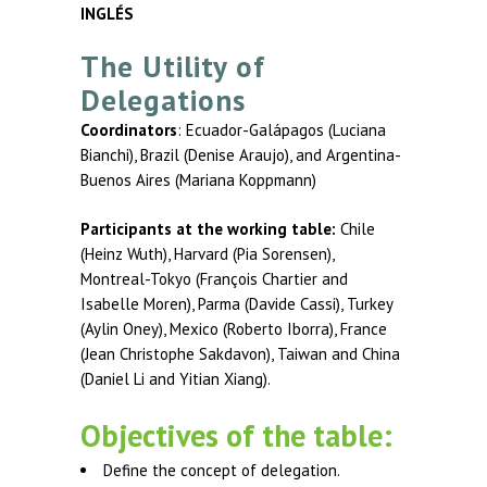
INGLÉS
The Utility of
Delegations
Coordinators
: Ecuador-Galápagos (Luciana
Bianchi), Brazil (Denise Araujo), and Argentina-
Buenos Aires (Mariana Koppmann)
Participants at the working table:
Chile
(Heinz Wuth), Harvard (Pia Sorensen),
Montreal-Tokyo (François Chartier and
Isabelle Moren), Parma (Davide Cassi), Turkey
(Aylin Oney), Mexico (Roberto Iborra), France
(Jean Christophe Sakdavon), Taiwan and China
(Daniel Li and Yitian Xiang).
Objectives of the table:
Define the concept of delegation.