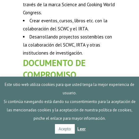
través de la marca Science and Cooking World
Congress.
Crear eventos, cursos, libros etc. con la
colaboración del SCWC y el IRTA.
Desarrollando proyectos sostenibles con
la colaboración del SCWC, IRTA y otras
instituciones de investigación.
DOCUMENTO DE
COMPROMISO
“Aceite de oliva en la cocina”
Este sitio web utiliza cookies para que usted tenga la mejor experiencia de
usuario.
BARCELONA 2023
Si continúa navegando está dando su consentimiento para la aceptación de
Reunidos en Barcelona, en el marco del
las mencionadas cookies y la aceptación de nuestra política de cookies,
Science & Cooking World Congress Barcelona
pinche el enlace para mayor información.
2023, un amplio espectro de personas
relacionadas con el aceite de oliva y la
Acepto
Leer
gastronomía para poder mejorar la