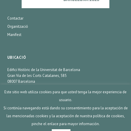
Contactar
Organització
Manifest
UBICACIÓ
Edifici Històric de la Universitat de Barcelona
Gran Via de les Corts Catalanes, 585
08007 Barcelona
Este sitio web utiliza cookies para que usted tenga la mejor experiencia de
usuario.
SCIENCE&COOKING® 2020. Barcelona España.
Si continúa navegando está dando su consentimiento para la aceptación de
las mencionadas cookies y la aceptación de nuestra política de cookies,
AVÍS LEGAL
pinche el enlace para mayor información.
POLÍTICA DE COOKIES