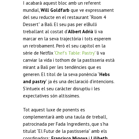
I acabarà aquest bloc amb un referent
mundial,
Will Goldfarb
que ve expressament
del seu reducte en el restaurant “Room 4
Dessert” a Bali. El seu pas per elBulli
treballant al costat d’
Albert Adrià
li va
marcar en la seva trajectòria i tots esperem
un retrobament. Però el seu capítol en la
sèrie de Netflix ‘
Chef’s Table: Pastry
’ li va
canviar la vida i tothom de la pastisseria està
mirant a Bali per les tendències que es
generen. El títol de la seva ponència “
Hebs
and pastry
” ja és una declaració d’intencions.
S’intueix el seu caràcter disruptiu i les
expectatives són altíssimes.
Tot aquest luxe de ponents es
complementarà amb una taula de treball,
patrocinada per Fada Ingredients, que s’ha
titulat “El Futur de la pastisseria” amb els
coordinadors:
Francisco Migoya
i
Lilibeth