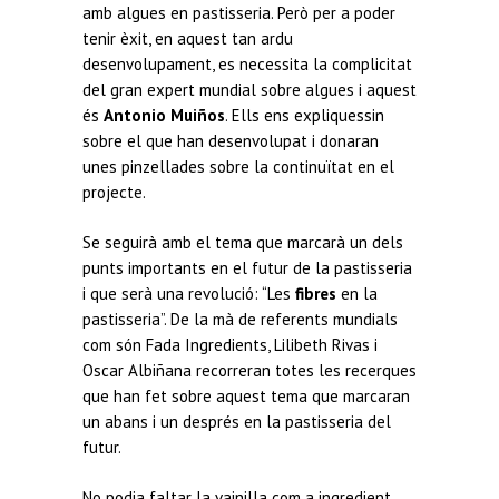
amb algues en pastisseria. Però per a poder
tenir èxit, en aquest tan ardu
desenvolupament, es necessita la complicitat
del gran expert mundial sobre algues i aquest
és
Antonio Muiños
. Ells ens expliquessin
sobre el que han desenvolupat i donaran
unes pinzellades sobre la continuïtat en el
projecte.
Se seguirà amb el tema que marcarà un dels
punts importants en el futur de la pastisseria
i que serà una revolució: “Les
fibres
en la
pastisseria”. De la mà de referents mundials
com són Fada Ingredients, Lilibeth Rivas i
Oscar Albiñana recorreran totes les recerques
que han fet sobre aquest tema que marcaran
un abans i un després en la pastisseria del
futur.
No podia faltar la vainilla com a ingredient