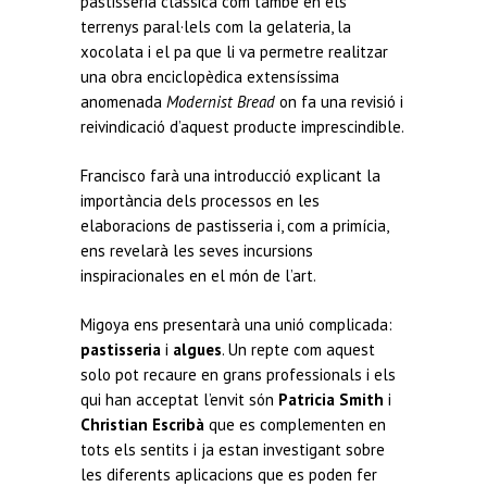
pastisseria clàssica com també en els
terrenys paral·lels com la gelateria, la
xocolata i el pa que li va permetre realitzar
una obra enciclopèdica extensíssima
anomenada
Modernist Bread
on fa una revisió i
reivindicació d’aquest producte imprescindible.
Francisco farà una introducció explicant la
importància dels processos en les
elaboracions de pastisseria i, com a primícia,
ens revelarà les seves incursions
inspiracionales en el món de l’art.
Migoya ens presentarà una unió complicada:
pastisseria
i
algues
. Un repte com aquest
solo pot recaure en grans professionals i els
qui han acceptat l’envit són
Patricia Smith
i
Christian Escribà
que es complementen en
tots els sentits i ja estan investigant sobre
les diferents aplicacions que es poden fer