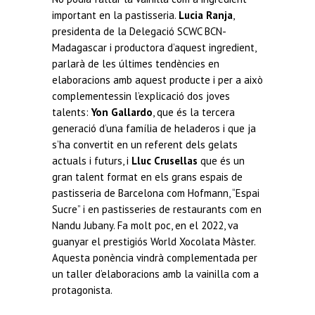
important en la pastisseria.
Lucia Ranja
,
presidenta de la Delegació SCWC BCN-
Madagascar i productora d’aquest ingredient,
parlarà de les últimes tendències en
elaboracions amb aquest producte i per a això
complementessin l’explicació dos joves
talents:
Yon Gallardo
, que és la tercera
generació d’una família de heladeros i que ja
s’ha convertit en un referent dels gelats
actuals i futurs, i
Lluc Crusellas
que és un
gran talent format en els grans espais de
pastisseria de Barcelona com Hofmann, “Espai
Sucre” i en pastisseries de restaurants com en
Nandu Jubany. Fa molt poc, en el 2022, va
guanyar el prestigiós World Xocolata Màster.
Aquesta ponència vindrà complementada per
un taller d’elaboracions amb la vainilla com a
protagonista.