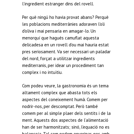
l’ingredient estranger dins del rovell.
Per què ningú ho havia provat abans? Perquè
les poblacions mediterrànies adoraven l’oli
d’oliva i mai pensaria en amagar-lo. Un
menorquí que hagués camuflat aquesta
delicadesa en un rovell d’ou mai hauria estat
pres seriosament. Va ser necessari un paladar
del nord, forçat a utilitzar ingredients
mediterranis, per idear un procediment tan
complex i no intuïtiu.
Com podeu veure, la gastronomia és un tema
altament complex que abasta tots els
aspectes del coneixement humà. Comem per
nodrir-nos, per descomptat. Però també
comem per al simple plaer dels sentits i de la
ment. Aquests dos aspectes de l’alimentació
han de ser harmonitzats; sinó, l’equació no es
balanceja. Tal com podem enverinar-nos amb