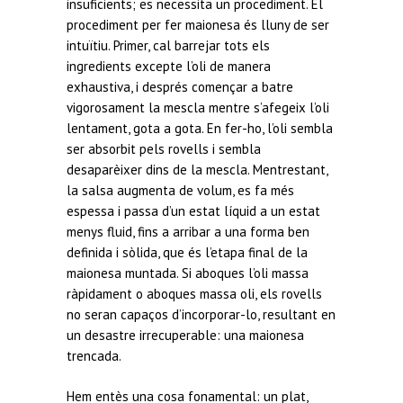
insuficients; es necessita un procediment. El
procediment per fer maionesa és lluny de ser
intuïtiu. Primer, cal barrejar tots els
ingredients excepte l’oli de manera
exhaustiva, i després començar a batre
vigorosament la mescla mentre s’afegeix l’oli
lentament, gota a gota. En fer-ho, l’oli sembla
ser absorbit pels rovells i sembla
desaparèixer dins de la mescla. Mentrestant,
la salsa augmenta de volum, es fa més
espessa i passa d’un estat líquid a un estat
menys fluid, fins a arribar a una forma ben
definida i sòlida, que és l’etapa final de la
maionesa muntada. Si aboques l’oli massa
ràpidament o aboques massa oli, els rovells
no seran capaços d’incorporar-lo, resultant en
un desastre irrecuperable: una maionesa
trencada.
Hem entès una cosa fonamental: un plat,