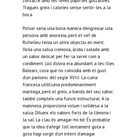
contacte amb les teves papil·les gustatives.
Tragues greix i calories sense sentir-les a la
boca.
Potser seria una bona manera d’engreixar una
persona amb anorexia, però el xef de
Richelieu tenia un altre objectiu en ment.
Volia una salsa cremosa, àcida i salada amb
un sabor delicat per fer-la servir com a
condiment. L’oli d’oliva era abundant a les Illes
Balears, cosa que no coincidia amb el gust
d’un parisenc del segle XVIII. La cuina
francesa utilitzava predominantment
mantega, però el greix, a banda del seu sabor,
també compleix una funció estructural. A la
maionesa, proporciona volum i solidesa a la
salsa. Dilueix els sabors forts de la llimona i
la sal. La clau és amagar-ho bé. És probable
que la idea d’afegir l’oli lentament gota a
gota hagi sorgit d’un intent d’amagar