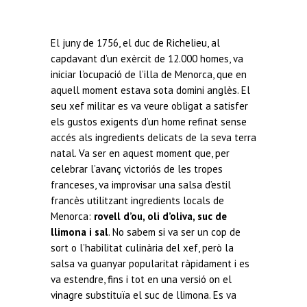
El juny de 1756, el duc de Richelieu, al
capdavant d’un exèrcit de 12.000 homes, va
iniciar l’ocupació de l’illa de Menorca, que en
aquell moment estava sota domini anglès. El
seu xef militar es va veure obligat a satisfer
els gustos exigents d’un home refinat sense
accés als ingredients delicats de la seva terra
natal. Va ser en aquest moment que, per
celebrar l’avanç victoriós de les tropes
franceses, va improvisar una salsa d’estil
francès utilitzant ingredients locals de
Menorca:
rovell d’ou, oli d’oliva, suc de
llimona i sal
. No sabem si va ser un cop de
sort o l’habilitat culinària del xef, però la
salsa va guanyar popularitat ràpidament i es
va estendre, fins i tot en una versió on el
vinagre substituïa el suc de llimona. Es va