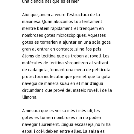
una ciència del que és efímer.
Així que, anem a veure l’estructura de la
maionesa. Quan abocamos l’oli lentament
mentre batem ràpidament, el trenquem en
nombroses gotes microscòpiques. Aquestes
gotes es tornarien a ajuntar en una sola gota
gran al entrar en contacte, si no fos pels
àtoms de lecitina que es troben al rovell. Les
molècules de lecitina s’organitzen al voltant
de cada gota, formant una mena de pel·lícula
protectora molecular que permet que la gota
navegui de manera suau en el mar d’aigua
circumdant, que prové del mateix rovell i de la
llimona.
A mesura que es vessa més i més oli, les
gotes es tornen nombroses i ja no poden
navegar lliurement. L’aigua escasseja, no hi ha
espai, i col·lideixen entre elles. La salsa es