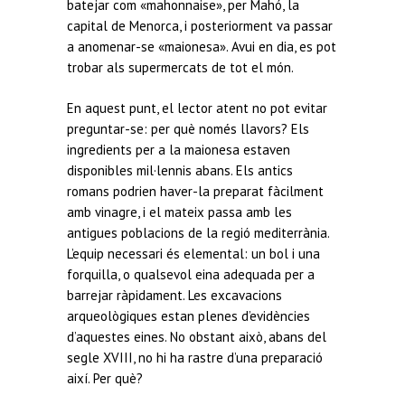
batejar com «mahonnaise», per Mahó, la
capital de Menorca, i posteriorment va passar
a anomenar-se «maionesa». Avui en dia, es pot
trobar als supermercats de tot el món.
En aquest punt, el lector atent no pot evitar
preguntar-se: per què només llavors? Els
ingredients per a la maionesa estaven
disponibles mil·lennis abans. Els antics
romans podrien haver-la preparat fàcilment
amb vinagre, i el mateix passa amb les
antigues poblacions de la regió mediterrània.
L’equip necessari és elemental: un bol i una
forquilla, o qualsevol eina adequada per a
barrejar ràpidament. Les excavacions
arqueològiques estan plenes d’evidències
d’aquestes eines. No obstant això, abans del
segle XVIII, no hi ha rastre d’una preparació
així. Per què?