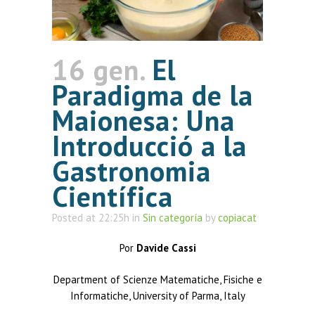
16 gen.
El
Paradigma de la
Maionesa: Una
Introducció a la
Gastronomia
Científica
Posted at 22:25h
in
Sin categoría
by
copiacat
Por
Davide Cassi
Department of Scienze Matematiche, Fisiche e
Informatiche, University of Parma, Italy