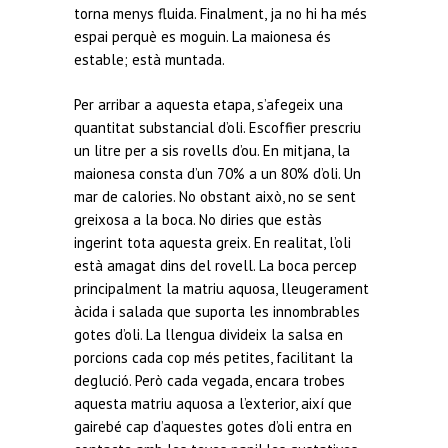
torna menys fluida. Finalment, ja no hi ha més
espai perquè es moguin. La maionesa és
estable; està muntada.
Per arribar a aquesta etapa, s’afegeix una
quantitat substancial d’oli. Escoffier prescriu
un litre per a sis rovells d’ou. En mitjana, la
maionesa consta d’un 70% a un 80% d’oli. Un
mar de calories. No obstant això, no se sent
greixosa a la boca. No diries que estàs
ingerint tota aquesta greix. En realitat, l’oli
està amagat dins del rovell. La boca percep
principalment la matriu aquosa, lleugerament
àcida i salada que suporta les innombrables
gotes d’oli. La llengua divideix la salsa en
porcions cada cop més petites, facilitant la
deglució. Però cada vegada, encara trobes
aquesta matriu aquosa a l’exterior, així que
gairebé cap d’aquestes gotes d’oli entra en