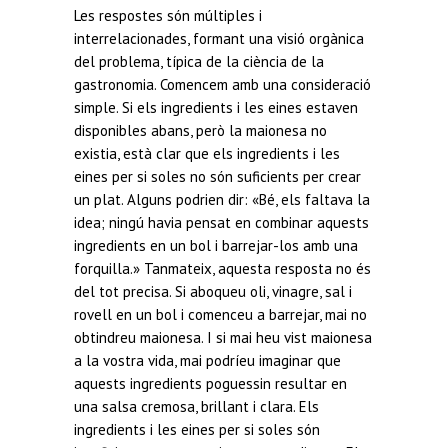
Les respostes són múltiples i
interrelacionades, formant una visió orgànica
del problema, típica de la ciència de la
gastronomia. Comencem amb una consideració
simple. Si els ingredients i les eines estaven
disponibles abans, però la maionesa no
existia, està clar que els ingredients i les
eines per si soles no són suficients per crear
un plat. Alguns podrien dir: «Bé, els faltava la
idea; ningú havia pensat en combinar aquests
ingredients en un bol i barrejar-los amb una
forquilla.» Tanmateix, aquesta resposta no és
del tot precisa. Si aboqueu oli, vinagre, sal i
rovell en un bol i comenceu a barrejar, mai no
obtindreu maionesa. I si mai heu vist maionesa
a la vostra vida, mai podríeu imaginar que
aquests ingredients poguessin resultar en
una salsa cremosa, brillant i clara. Els
ingredients i les eines per si soles són