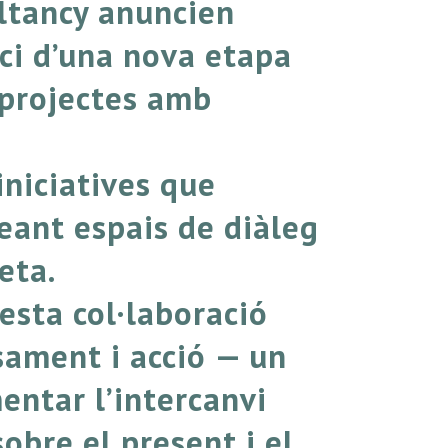
ltancy anuncien
ici d’una nova etapa
 projectes amb
iniciatives que
eant espais de diàleg
eta.
esta col·laboració
sament i acció — un
entar l’intercanvi
sobre el present i el