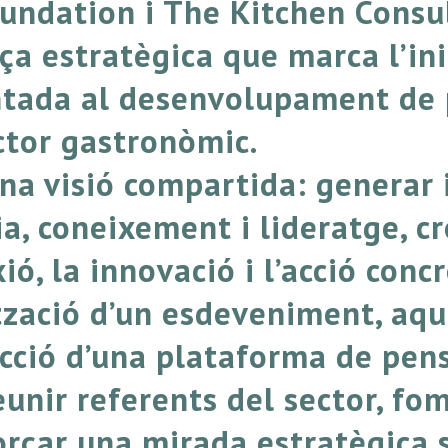
undation i The Kitchen Consu
ça estratègica que marca l’in
entada al desenvolupament de
ctor gastronòmic.
na visió compartida: generar 
, coneixement i lideratge, cr
ió, la innovació i l’acció concr
tzació d’un esdeveniment, aqu
ucció d’una plataforma de pen
eunir referents del sector, fom
forçar una mirada estratègica 