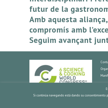
futur de la gastronom
Amb aquesta aliança,
compromís amb l’excel·
Seguim avançant junt
Conta
Organ
Manif
E
Si continúa navegando está dando su consentimiento pa
SCIENCE&COOKING® 2020. Barcelona España.