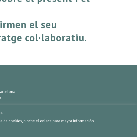
irmen el seu
ratge col·laboratiu.
 Barcelona
5
o.
a de cookies, pinche el enlace para mayor información.
AVÍS LEGAL
POLÍTICA DE COOKIES
POLÍTICA DE PRIVACITAT