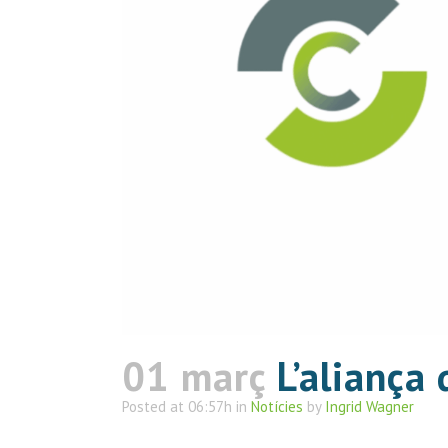
01 març
L’aliança 
Posted at 06:57h
in
Notícies
by
Ingrid Wagner