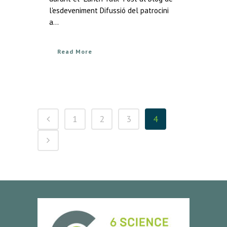
l'esdeveniment Difussió del patrocini
a...
Read More
1
2
3
4